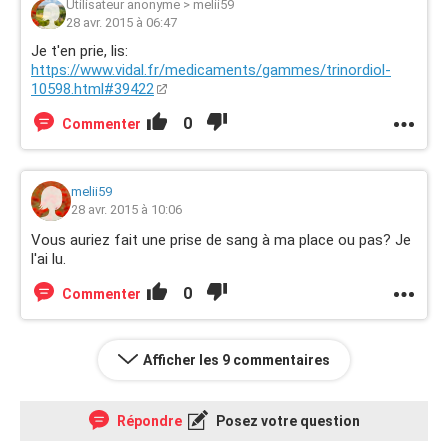
Utilisateur anonyme
>
melii59
28 avr. 2015 à 06:47
Je t'en prie, lis:
https://www.vidal.fr/medicaments/gammes/trinordiol-
10598.html#39422
0
Commenter
melii59
28 avr. 2015 à 10:06
Vous auriez fait une prise de sang à ma place ou pas? Je
l'ai lu.
0
Commenter
Afficher les 9 commentaires
Répondre
Posez votre question