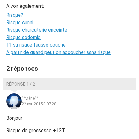
A voir également:
Risque?
Risque cunni
Risque charcuterie enceinte
Risque sodomie
11 sa risque fausse couche
A partir de quand peut on accoucher sans risque
2 réponses
RÉPONSE 1 / 2
^^Mârïe^^
22 avr. 2015 à 07:28
Bonjour
Risque de grossesse + IST