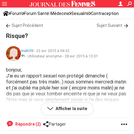
Forum
Forum Santé-Médecine
Sexualité
Contraception
Sujet Précédent
Sujet Suivant
Risque?
melii59
-
22 avr. 2015 à 04:32
Utilisateur anonyme -
28 avr. 2015 à 13:01
bonjour,
J'ai eu un rapport sexuel non protégé dimanche (
forcément pas très malin...) nous sommes mercredi matin
et j'ai oublié ma pilule hier soir ( encpre moins malin) je ne
dis pas que je veux tomber enceinte ni que je ne veux pas
l'être mais je veux simplement savoir si j'ai des risques.
Merci de me répondre... Car je ne pourrais pas la prendre
Afficher la suite
avant ce soir :/
Répondre (2)
Partager