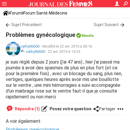
Forum
Forum Santé-Médecine
Symptômes et maladies courantes
Sujet Précédent
Sujet Suivant
Problèmes gynécologique
Résolu
cathy06600
-
Modifié le 22 avr. 2015 à 00:16
cathy06600
-
22 avr. 2015 à 14:35
je suis réglé depuis 2 jours (j'ai 47 ans) , hier j'ai passé ma
journée à avoir des spasmes de plus en plus fort (et ce
pour la première fois) , avec un blocage du sang, plus rien,
vertiges, quelques heures après avoir mis une bouillotte
sur le ventre , une mini hémorragies a suivi accompagnée
d'un marbrage rose sur le ventre faut-il que je consulte
rapidement ou non merci
Répondre (1)
Posez votre question
Partager
A voir également:
Problèmes gynécologique