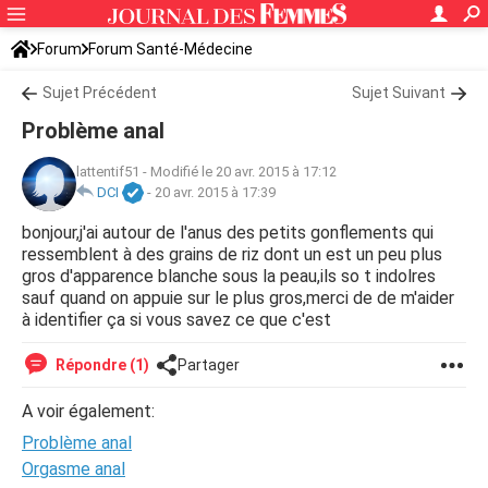
Forum
Forum Santé-Médecine
Symptômes et maladies courantes
Sujet Précédent
Asthme
Sujet Suivant
Problème anal
lattentif51
-
Modifié le 20 avr. 2015 à 17:12
DCI
-
20 avr. 2015 à 17:39
bonjour,j'ai autour de l'anus des petits gonflements qui
ressemblent à des grains de riz dont un est un peu plus
gros d'apparence blanche sous la peau,ils so t indolres
sauf quand on appuie sur le plus gros,merci de de m'aider
à identifier ça si vous savez ce que c'est
Répondre (1)
Partager
A voir également:
Problème anal
Orgasme anal