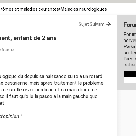
tômes et maladies courantes
Maladies neurologiques
Foru
Sujet Suivant
Forum
nt, enfant de 2 ans
nerveu
Parki
5 à 06:13
sur l
l'acc
patie
ologique du depuis sa naissance suite a un retard
e cesarienne. mais apres traitement le probleme
e si elle rever continue et sa main droite ne
se il faut qu'elle la passe a la main gauche que
iet
d'opinion "