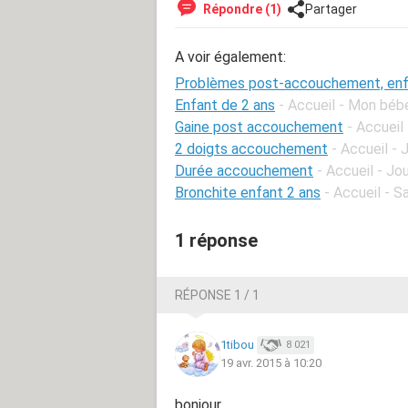
Répondre (1)
Partager
A voir également:
Problèmes post-accouchement, enf
Enfant de 2 ans
- Accueil - Mon béb
Gaine post accouchement
- Accueil
2 doigts accouchement
- Accueil -
Durée accouchement
- Accueil - J
Bronchite enfant 2 ans
- Accueil - S
1 réponse
RÉPONSE 1 / 1
1tibou
8 021
19 avr. 2015 à 10:20
bonjour