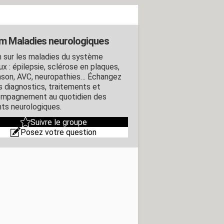
m Maladies neurologiques
 sur les maladies du système
x : épilepsie, sclérose en plaques,
nson, AVC, neuropathies… Échangez
es diagnostics, traitements et
ompagnement au quotidien des
nts neurologiques.
Suivre le groupe
Posez votre question