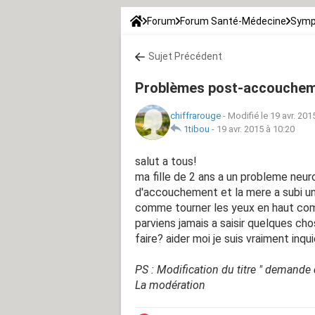
Forum
Forum Santé-Médecine
Symp
Sujet Précédent
Problèmes post-accoucheme
chiffrarouge
-
Modifié le 19 avr. 201
1tibou
-
19 avr. 2015 à 10:20
salut a tous!
ma fille de 2 ans a un probleme neur
d'accouchement et la mere a subi un
comme tourner les yeux en haut comm
parviens jamais a saisir quelques cho
faire? aider moi je suis vraiment inqu
PS : Modification du titre " demande 
La modération