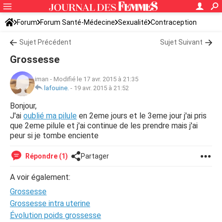
Forum
Forum Santé-Médecine
Sexualité
Contraception
Sujet Précédent
Sujet Suivant
Grossesse
iman
-
Modifié le 17 avr. 2015 à 21:35
lafouine.
-
19 avr. 2015 à 21:52
Bonjour,
J'ai
oublié ma pilule
en 2eme jours et le 3eme jour j'ai pris
que 2eme pilule et j'ai continue de les prendre mais j'ai
peur si je tombe enciente
Répondre (1)
Partager
A voir également:
Grossesse
Grossesse intra uterine
Évolution poids grossesse