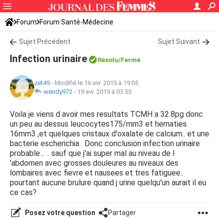
Forum
Forum Santé-Médecine
Symptômes et maladies courantes
Sujet Précédent
Infection urinaire
Sujet Suivant
Infection urinaire
Résolu/Fermé
zet49
-
Modifié le 16 avr. 2015 à 19:05
wendy972
-
19 avr. 2015 à 03:55
Voila je viens d avoir mes resultats TCMH a 32.8pg donc
un peu au dessus leucocytes175/mm3 et hematies
16mm3 ,et quelques cristaux d'oxalate de calcium.. et une
bacterie escherichia . Donc conclusion infection urinaire
probable... .. sauf que j'ai super mal au niveau de l
'abdomen avec grosses douleures au niveaux des
lombaires avec fievre et nausees et tres fatiguee..
pourtant aucune brulure quand j urine quelqu'un aurait il eu
ce cas?
Posez votre question
Partager