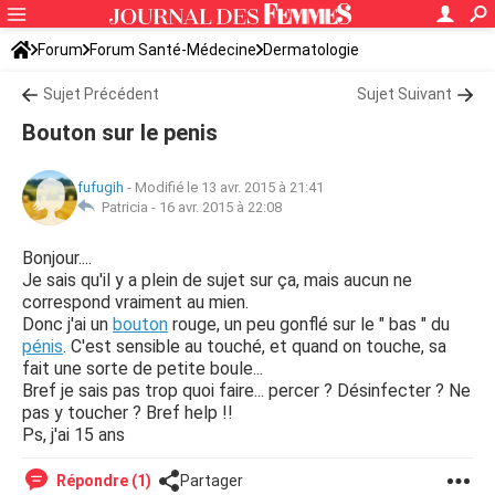
Forum
Forum Santé-Médecine
Dermatologie
Sujet Précédent
Sujet Suivant
Bouton sur le penis
fufugih
-
Modifié le 13 avr. 2015 à 21:41
Patricia -
16 avr. 2015 à 22:08
Bonjour....
Je sais qu'il y a plein de sujet sur ça, mais aucun ne
correspond vraiment au mien.
Donc j'ai un
bouton
rouge, un peu gonflé sur le " bas " du
pénis
. C'est sensible au touché, et quand on touche, sa
fait une sorte de petite boule...
Bref je sais pas trop quoi faire... percer ? Désinfecter ? Ne
pas y toucher ? Bref help !!
Ps, j'ai 15 ans
Répondre (1)
Partager