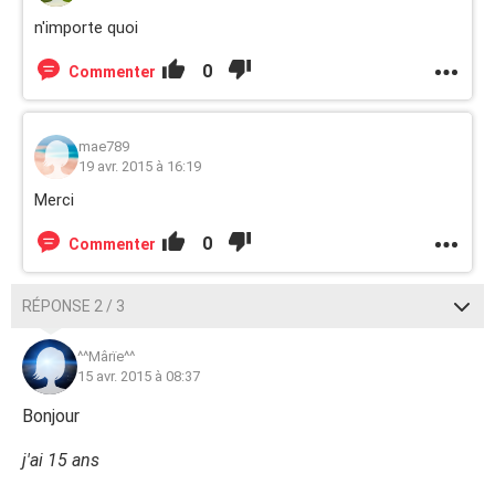
n'importe quoi
0
Commenter
mae789
19 avr. 2015 à 16:19
Merci
0
Commenter
RÉPONSE 2 / 3
^^Mârïe^^
15 avr. 2015 à 08:37
Bonjour
j'ai 15 ans