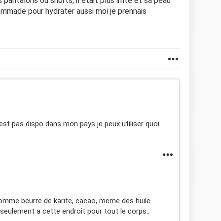
pantalons ou shorts, il était plus irrité et sa peau
mmade pour hydrater aussi moi je prennais
st pas dispo dans mon pays je peux utiliser quoi
omme beurre de karite, cacao, meme des huile
seulement a cette endroit pour tout le corps..