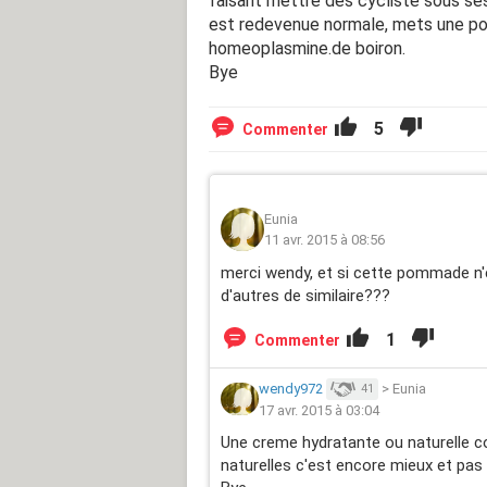
faisant mettre des cycliste sous ses 
est redevenue normale, mets une po
homeoplasmine.de boiron.
Bye
5
Commenter
Eunia
11 avr. 2015 à 08:56
merci wendy, et si cette pommade n'e
d'autres de similaire???
1
Commenter
wendy972
>
Eunia
41
17 avr. 2015 à 03:04
Une creme hydratante ou naturelle c
naturelles c'est encore mieux et pas 