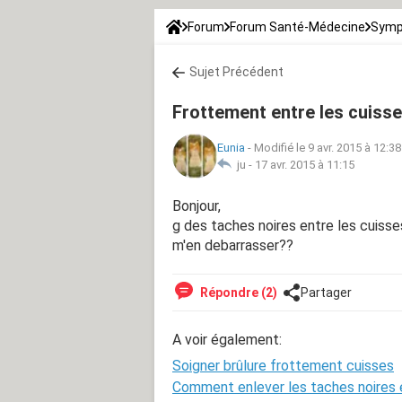
Forum
Forum Santé-Médecine
Symp
Sujet Précédent
Frottement entre les cuiss
Eunia
-
Modifié le 9 avr. 2015 à 12:38
ju -
17 avr. 2015 à 11:15
Bonjour,
g des taches noires entre les cuiss
m'en debarrasser??
Répondre (2)
Partager
A voir également:
Soigner brûlure frottement cuisses
Comment enlever les taches noires e