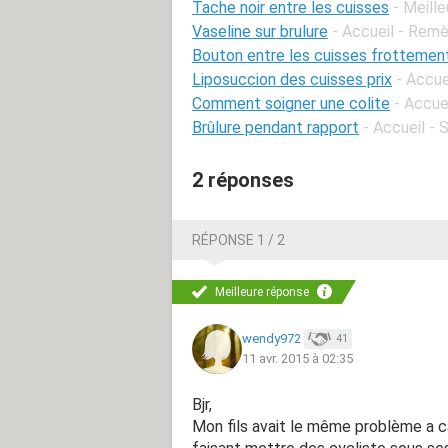
Tache noir entre les cuisses
- Meill
Vaseline sur brulure
- Accueil - Rem
Bouton entre les cuisses frottemen
Liposuccion des cuisses prix
- Accue
Comment soigner une colite
- Accue
Brûlure pendant rapport
- Accueil - 
2 réponses
RÉPONSE 1 / 2
Meilleure réponse
wendy972
41
11 avr. 2015 à 02:35
Bjr,
Mon fils avait le même problème a cau