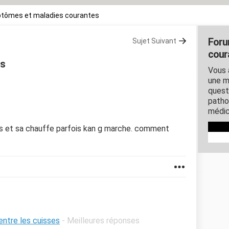
tômes et maladies courantes
Foru
Sujet Suivant
cour
es
Vous 
une m
quest
patho
médic
es et sa chauffe parfois kan g marche. comment
ntre les cuisses
- Meilleures réponses