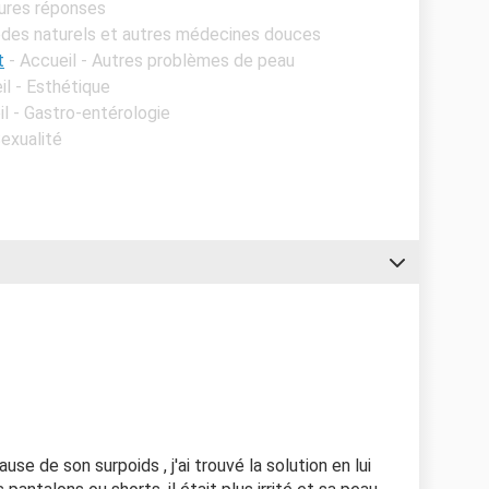
eures réponses
èdes naturels et autres médecines douces
t
- Accueil - Autres problèmes de peau
il - Esthétique
il - Gastro-entérologie
Sexualité
se de son surpoids , j'ai trouvé la solution en lui