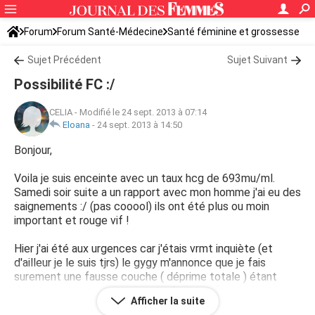
Forum
Forum Santé-Médecine
Santé féminine et grossesse
Sujet Précédent
Sujet Suivant
Possibilité FC :/
CELIA
-
Modifié le 24 sept. 2013 à 07:14
Eloana
-
24 sept. 2013 à 14:50
Bonjour,
Voila je suis enceinte avec un taux hcg de 693mu/ml.
Samedi soir suite a un rapport avec mon homme j'ai eu des
saignements :/ (pas cooool) ils ont été plus ou moin
important et rouge vif !
Hier j'ai été aux urgences car j'étais vrmt inquiète (et
d'ailleur je le suis tjrs) le gygy m'annonce que je fais
surement une fausse couche ( déprime totale ) étant
donner que ma grossesse est très jeune (entre deux et
Afficher la suite
trois semaines) il n'a pas pu me donner la certitude de ses