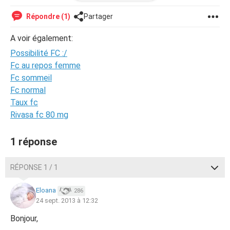
dires. Je dois refaire une prise de sang vendredi pour voir
si m on taux chute ou non...
Répondre (1)
Partager
quelqu'un a t-il vécu quelque chose de similaire?? j'attend
A voir également:
vos réponses merci les girls <3
Possibilité FC :/
Fc au repos femme
Fc sommeil
Fc normal
Taux fc
Rivasa fc 80 mg
1 réponse
RÉPONSE 1 / 1
Eloana
286
24 sept. 2013 à 12:32
Bonjour,