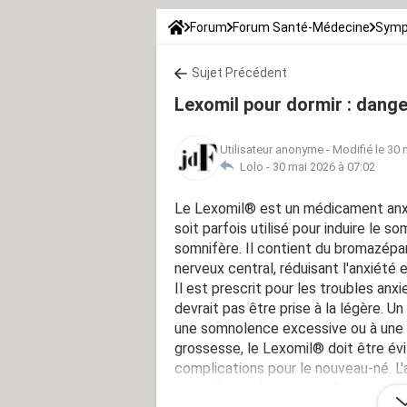
Forum
Forum Santé-Médecine
Symp
Sujet Précédent
Lexomil pour dormir : dange
Utilisateur anonyme
-
Modifié le 30 
Lolo -
30 mai 2026 à 07:02
Le Lexomil® est un médicament anxio
soit parfois utilisé pour induire le so
somnifère. Il contient du bromazépa
nerveux central, réduisant l'anxiété 
Il est prescrit pour les troubles anxi
devrait pas être prise à la légère. U
une somnolence excessive ou à une 
grossesse, le Lexomil® doit être évi
complications pour le nouveau-né. L
symptômes de sevrage. Avez-vous dé