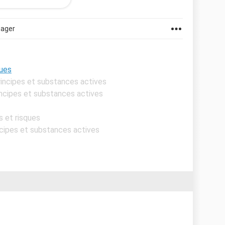
vos mécanismes pour y faire face ?
tager
ques
Principes et substances actives
rincipes et substances actives
s et risques
incipes et substances actives