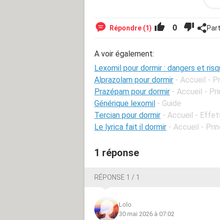
l'anxiété ou le stress ? Quels sont 
Source
0
Répondre (1)
Par
A voir également:
Lexomil pour dormir : dangers et ris
Alprazolam pour dormir
- Accueil - 
Prazépam pour dormir
- Accueil - P
Générique lexomil
- Guide
Tercian pour dormir
- Accueil - Effet
Le lyrica fait il dormir
- Accueil - Pr
1 réponse
RÉPONSE 1 / 1
Lolo
30 mai 2026 à 07:02