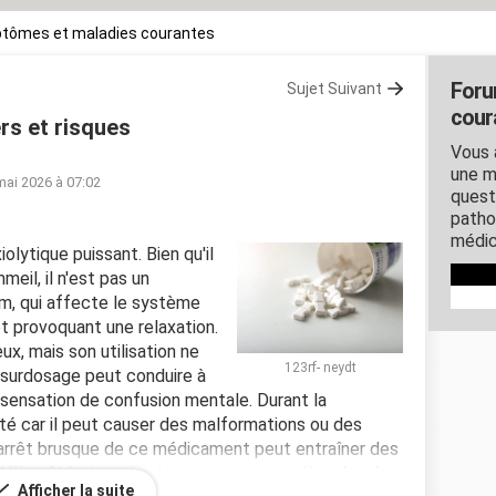
tômes et maladies courantes
Foru
Sujet Suivant
cour
rs et risques
Vous 
une m
mai 2026 à 07:02
quest
patho
médic
lytique puissant. Bien qu'il
mmeil, il n'est pas un
m, qui affecte le système
et provoquant une relaxation.
eux, mais son utilisation ne
123rf- neydt
n surdosage peut conduire à
sensation de confusion mentale. Durant la
té car il peut causer des malformations ou des
'arrêt brusque de ce médicament peut entraîner des
jà prêté attention à votre propre manière de gérer
Afficher la suite