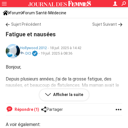
Forum
Forum Santé-Médecine
Symptômes et maladies courantes
Sujet Précédent
Sujet Suivant
Fatigue et nausées
Hollywood.2012
-
18 juil. 2025 à 14:42
DCI
-
19 juil. 2025 à 08:36
Bonjour,
Depuis plusieurs années, j'ai de la grosse fatigue, des
nausées, et beaucoup de flatulences. Ma maman avait le
même problème. Que conseillez vous ?
Afficher la suite
Répondre (1)
Partager
A voir également: