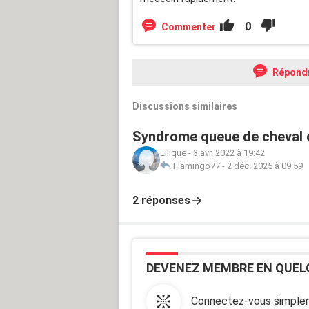
0
Commenter
Répond
Discussions similaires
Syndrome queue de cheval 
Lilique
-
3 avr. 2022 à 19:42
Flamingo77
-
2 déc. 2025 à 09:59
2 réponses
DEVENEZ MEMBRE EN QUEL
Connectez-vous simplem