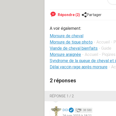
Je peux envoyer une photo si besoi
Répondre (2)
Partager
A voir également:
Morsure de cheval
Morsure de tique photo
- Accueil - 
Viande de cheval bienfaits
- Guide
Morsure araignée
- Accueil - Piqûres
Syndrome de la queue de cheval et i
Délai vaccin rage après morsure
- Ac
2 réponses
RÉPONSE 1 / 2
DCI
38 580
26 juin 2025 à 18:21