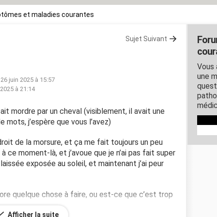
tômes et maladies courantes
Foru
Sujet Suivant
cour
Vous 
une m
 26 juin 2025 à 15:57
quest
 2025 à 21:14
patho
médic
fait mordre par un cheval (visiblement, il avait une
de mots, j’espère que vous l’avez)
droit de la morsure, et ça me fait toujours un peu
à ce moment-là, et j’avoue que je n’ai pas fait super
 laissée exposée au soleil, et maintenant j’ai peur
ore quelque chose à faire, ou est-ce que c’est trop
Afficher la suite