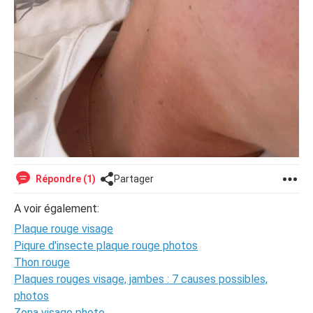
Répondre (1)
Partager
A voir également:
Plaque rouge visage
Piqure d'insecte plaque rouge photos
Thon rouge
Plaques rouges visage, jambes : 7 causes possibles,
photos
Zona visage photo