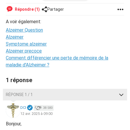
(complètements, sport, etc, autre) ?
Répondre (1)
Partager
S’il existe des personnes qui aident quotidiennement dans
le cadre de traitements ou non ?
A voir également:
Alzeimer Question
S’il existe des maisons spécialisées avec espaces
Alzeimer
personnel, pas maison avec pleins de personnes atteintes
Symptome alzeimer
de démences diverses ?
Alzeimer precoce
Des témoignages de personnes qui ont guéri ? Dans le
Comment différencier une perte de mémoire de la
cadre d’études ou non ?
maladie d'Alzheimer ?
Etc.
1 réponse
RÉPONSE 1 / 1
DCI
38 580
12 avr. 2025 à 09:00
Bonjour,