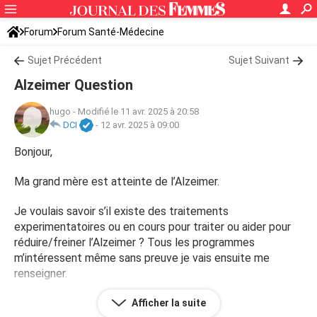
Forum
Forum Santé-Médecine
Symptômes et maladies courantes
Sujet Précédent
Alzheimer
Sujet Suivant
Alzeimer Question
hugo
-
Modifié le 11 avr. 2025 à 20:58
DCI
-
12 avr. 2025 à 09:00
Bonjour,
Ma grand mère est atteinte de l’Alzeimer.
Je voulais savoir s’il existe des traitements
experimentatoires ou en cours pour traiter ou aider pour
réduire/freiner l’Alzeimer ? Tous les programmes
m’intéressent même sans preuve je vais ensuite me
renseigner.
Si des bonnes pratiques quotidiennes sont a intégrer
Afficher la suite