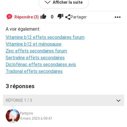
Afficher la suite
0
Répondre (3)
Partager
123rf-serezniy
La vitamine B12 est essentielle pour le maintien d'un
A voir également:
système nerveux sain, la production d'énergie et le
Vitamine b12 effets secondaires forum
renouvellement cellulaire. Le déficit en cette vitamine
Vitamine b12 et ménopause
peut entraîner fatigue persistante, troubles de la
mémoire, baisse de moral et problèmes cardiovasculaires.
Zinc effets secondaires forum
Il est important d'assurer un apport suffisant,
Sertraline effets secondaires
particulièrement après 40 ans. Les abats, fruits de mer,
Diclofénac effets secondaires avis
poissons gras et produits laitiers sont de bonnes sources
Tradonal effets secondaires
naturelles de vitamine B12. Les végétariens et
végétaliens doivent être particulièrement vigilants, la
supplémentation peut être nécessaire. Savez-vous quel
3 réponses
est votre taux de vitamine B12 ?
Source
RÉPONSE 1 / 3
Partipris
4 mars 2025 à 09:47