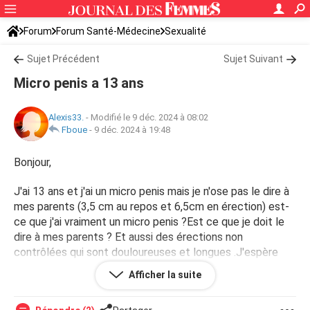
Forum
Forum Santé-Médecine
Sexualité
Sujet Précédent
Sujet Suivant
Micro penis a 13 ans
Alexis33.
-
Modifié le 9 déc. 2024 à 08:02
Fboue
-
9 déc. 2024 à 19:48
Bonjour,
J'ai 13 ans et j'ai un micro penis mais je n'ose pas le dire à
mes parents (3,5 cm au repos et 6,5cm en érection) est-
ce que j'ai vraiment un micro penis ?Est ce que je doit le
dire à mes parents ? Et aussi des érections non
contrôlées qui sont douloureuses et longues .J'espère
avoir une réponse rapidement merci .
Afficher la suite