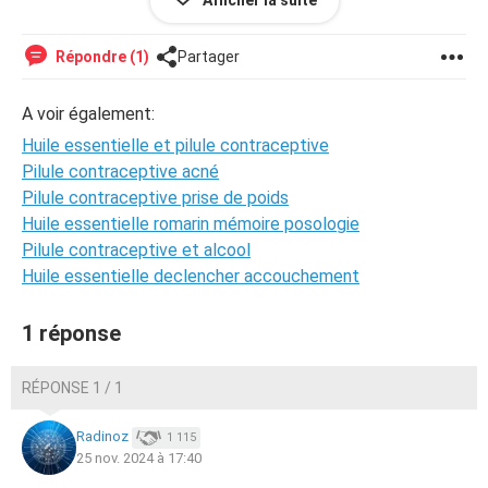
contiennent des huiles végétales ou essentielles ?
Afficher la suite
Répondre (1)
Partager
(je prend la pilule microdosé antigone ge)
A voir également:
je vous remercie par avance.
Huile essentielle et pilule contraceptive
Comme par exemple les huiles essentielles doivent être
Pilule contraceptive acné
éviter par les femmes enceintes sa veut dire qu’elle
Pilule contraceptive prise de poids
rentre dans nôtres corps donc je me demande si sa peux
Huile essentielle romarin mémoire posologie
interférer?
Pilule contraceptive et alcool
Huile essentielle declencher accouchement
Bonne journée
Cordialement
1 réponse
RÉPONSE 1 / 1
Radinoz
1 115
25 nov. 2024 à 17:40