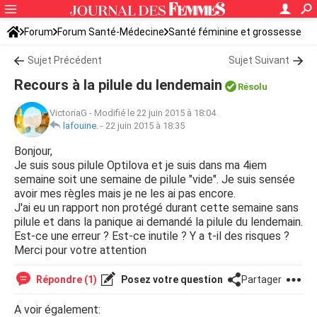
Forum
Forum Santé-Médecine
Santé féminine et grossesse
Tomber enceinte
Sujet Précédent
Sujet Suivant
Recours à la pilule du lendemain
Résolu
VictoriaG
-
Modifié le 22 juin 2015 à 18:04
lafouine.
-
22 juin 2015 à 18:35
Bonjour,
Je suis sous pilule Optilova et je suis dans ma 4iem
semaine soit une semaine de pilule "vide". Je suis sensée
avoir mes règles mais je ne les ai pas encore.
J'ai eu un rapport non protégé durant cette semaine sans
pilule et dans la panique ai demandé la pilule du lendemain.
Est-ce une erreur ? Est-ce inutile ? Y a t-il des risques ?
Merci pour votre attention
Répondre (1)
Posez votre question
Partager
A voir également: